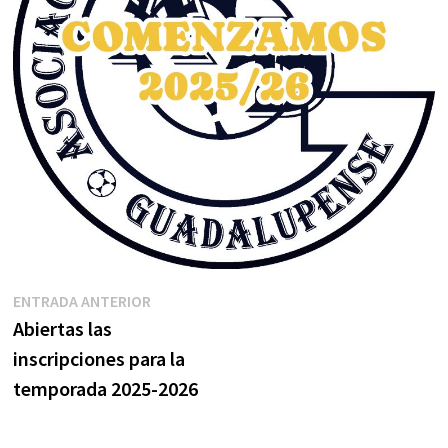
Navegación
Entrada
ENTRADA ANTERIOR
anterior:
Abiertas las
de
inscripciones para la
entradas
temporada 2025-2026