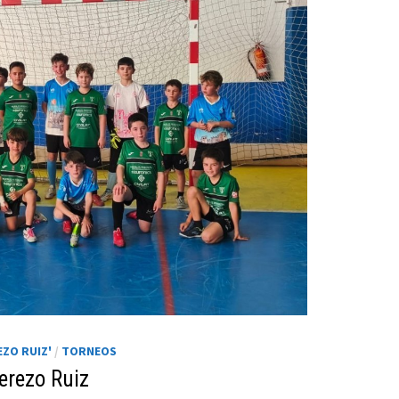
ZO RUIZ'
/
TORNEOS
erezo Ruiz