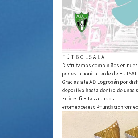
F Ú T B O L S A L A
Disfrutamos como niños en nues
por esta bonita tarde de FUTSAL
Gracias a la AD Logrosán por dis
deportivo hasta dentro de unas
Felices fiestas a todos!
#romeocerezo #fundacionromeoc