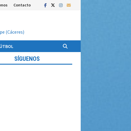
enos
Contacto
upe (Cáceres)
FÚTBOL
SÍGUENOS