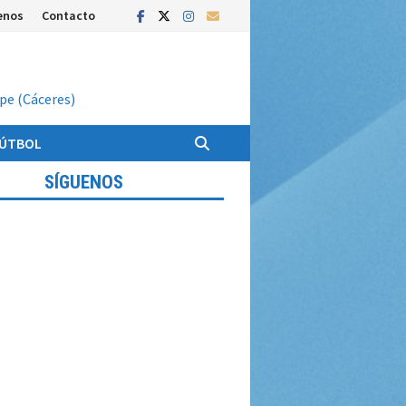
enos
Contacto
upe (Cáceres)
FÚTBOL
SÍGUENOS