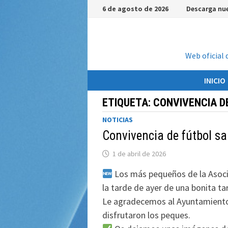
Saltar
6 de agosto de 2026
Descarga nue
al
contenido
Web oficial 
INICIO
ETIQUETA:
CONVIVENCIA D
NOTICIAS
Convivencia de fútbol sa
1 de abril de 2026
Los más pequeños de la Asoci
la tarde de ayer de una bonita ta
Le agradecemos al Ayuntamiento 
disfrutaron los peques.