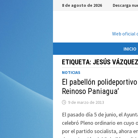
Saltar
8 de agosto de 2026
Descarga nue
al
contenido
Web oficial 
INICIO
ETIQUETA:
JESÚS VÁZQUEZ
NOTICIAS
El pabellón polideportivo
Reinoso Paniagua’
9 de marzo de 2013
El pasado día 5 de junio, el Ayun
celebró Pleno ordinario en cuyo o
por el partido socialista, ahora e