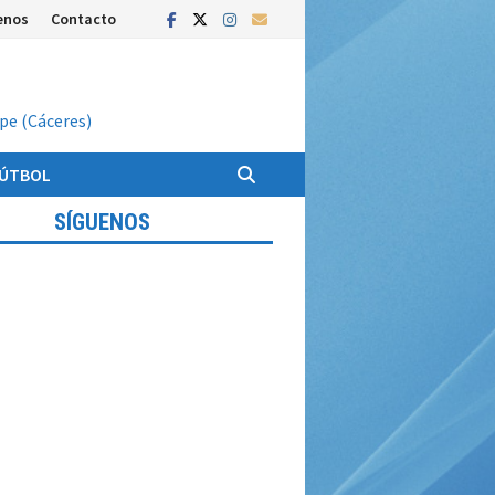
enos
Contacto
upe (Cáceres)
FÚTBOL
SÍGUENOS