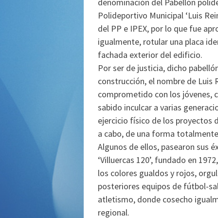
denominación del Pabellón polide
Polideportivo Municipal ‘Luis Re
del PP e IPEX, por lo que fue a
igualmente, rotular una placa id
fachada exterior del edificio.
Por ser de justicia, dicho pabel
construcción, el nombre de Luis
comprometido con los jóvenes, co
sabido inculcar a varias generacio
ejercicio físico de los proyectos 
a cabo, de una forma totalmente 
Algunos de ellos, pasearon sus é
‘Villuercas 120’, fundado en 1972
los colores gualdos y rojos, org
posteriores equipos de fútbol-sa
atletismo, donde cosecho igualm
regional.