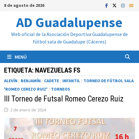
Saltar
8 de agosto de 2026
al
AD Guadalupense
contenido
Web oficial de la Asociación Deportiva Guadalupense de
fútbol sala de Guadalupe (Cáceres)
MENÚ
ETIQUETA:
NAVEZUELAS FS
ALEVÍN
/
BENJAMÍN
/
CADETE
/
INFANTIL
/
TORNEO DE FÚTBOL SALA
'ROMEO CEREZO RUIZ'
/
TORNEOS
III Torneo de Futsal Romeo Cerezo Ruiz
2 de enero de 2024