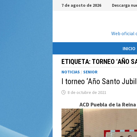
Saltar
7 de agosto de 2026
Descarga nue
al
contenido
Web oficial 
INICIO
ETIQUETA:
TORNEO ‘AÑO S
NOTICIAS
/
SENIOR
I torneo ‘Año Santo Jubil
8 de octubre de 2021
ACD Puebla de la Reina