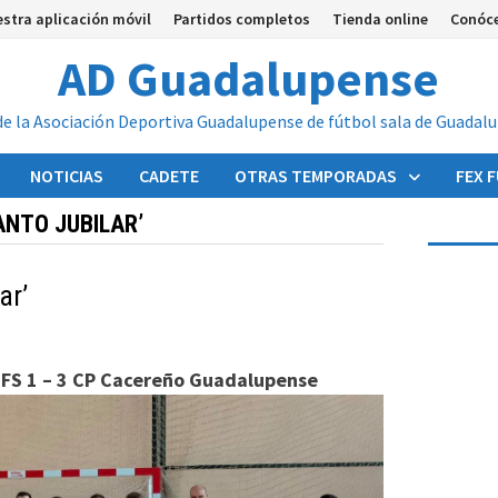
stra aplicación móvil
Partidos completos
Tienda online
Conóc
AD Guadalupense
de la Asociación Deportiva Guadalupense de fútbol sala de Guadal
NOTICIAS
CADETE
OTRAS TEMPORADAS
FEX 
ANTO JUBILAR’
ar’
 FS 1 – 3 CP Cacereño Guadalupense