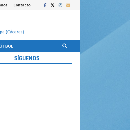
enos
Contacto
upe (Cáceres)
FÚTBOL
SÍGUENOS