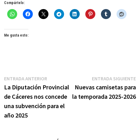
Compártelo:
Me gusta esto:
Navegación
Entrada
E
ENTRADA ANTERIOR
ENTRADA SIGUIENTE
anterior:
s
La Diputación Provincial
Nuevas camisetas para
de
de Cáceres nos concede
la temporada 2025-2026
entradas
una subvención para el
año 2025