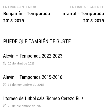
Navegación
Entrada
E
ENTRADA ANTERIOR
ENTRADA SIGUIENTE
anterior:
s
Benjamín – Temporada
Infantil – Temporada
de
2018-2019
2018-2019
entradas
PUEDE QUE TAMBIÉN TE GUSTE
Alevín – Temporada 2022-2023
20 de abril de 2023
Alevín – Temporada 2015-2016
17 de noviembre de 2015
I torneo de fútbol sala ‘Romeo Cerezo Ruiz’
20 de diciembre de 2021