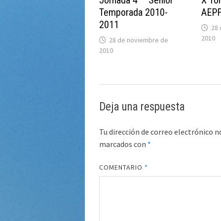
Jornada 4 – Senior –
X To
Temporada 2010-
AEPF
2011
28 
2010
28 de noviembre de
2010
Deja una respuesta
Tu dirección de correo electrónico n
marcados con
*
COMENTARIO
*