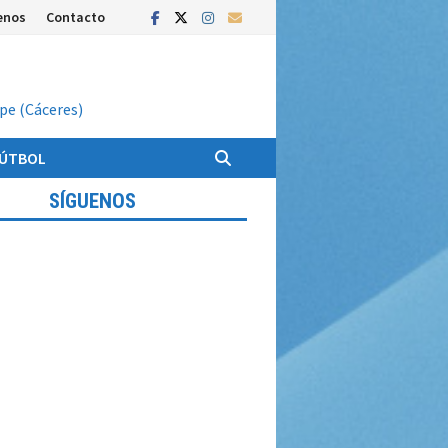
enos
Contacto
upe (Cáceres)
FÚTBOL
SÍGUENOS