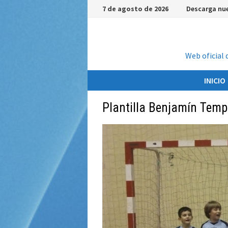
Saltar
7 de agosto de 2026
Descarga nue
al
contenido
Web oficial 
INICIO
Plantilla Benjamín Tem