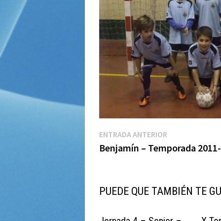
Navegación
Entrada
ENTRADA ANTERIOR
anterior:
Benjamín – Temporada 2011
de
entradas
PUEDE QUE TAMBIÉN TE G