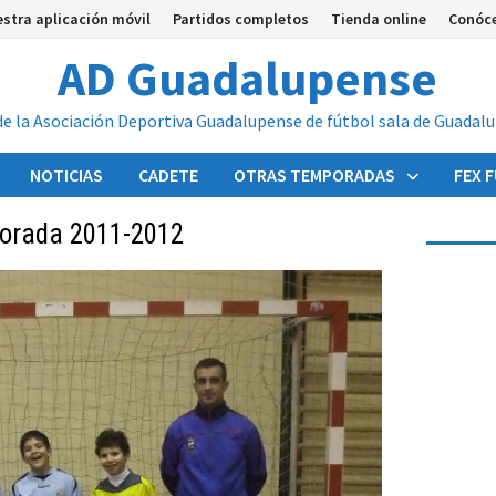
stra aplicación móvil
Partidos completos
Tienda online
Conóc
AD Guadalupense
de la Asociación Deportiva Guadalupense de fútbol sala de Guadal
NOTICIAS
CADETE
OTRAS TEMPORADAS
FEX 
porada 2011-2012