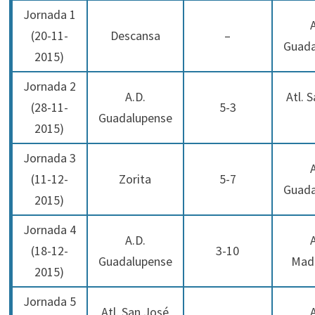
Jornada 1
(20-11-
Descansa
–
Guada
2015)
Jornada 2
A.D.
Atl. 
(28-11-
5-3
Guadalupense
2015)
Jornada 3
(11-12-
Zorita
5-7
Guada
2015)
Jornada 4
A.D.
(18-12-
3-10
Guadalupense
Mad
2015)
Jornada 5
Atl. San José