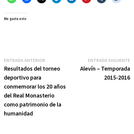
Me gusta esto:
Navegación
Entrada
E
ENTRADA ANTERIOR
ENTRADA SIGUIENTE
anterior:
s
Resultados del torneo
Alevín – Temporada
de
deportivo para
2015-2016
entradas
conmemorar los 20 años
del Real Monasterio
como patrimonio de la
humanidad