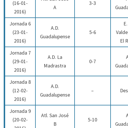
(16-01-
3-3
A
Guada
2016)
Jornada 6
E.
A.D.
(23-01-
5-6
Valde
Guadalupense
2016)
El 
Jornada 7
A.D. La
(29-01-
0-7
Madrastra
Guada
2016)
Jornada 8
A.D.
(12-02-
–
Des
Guadalupense
2016)
Jornada 9
Atl. San José
(20-02-
5-10
B
Guada