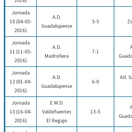
2016)
Jornada
A.D.
10 (04-03-
3-5
Zo
Guadalupense
2016)
Jornada
A.D.
11 (11-03-
7-1
Madroñera
Guada
2016)
Jornada
A.D.
Atl. 
12 (01-04-
6-0
Guadalupense
2016)
Jornada
E.M.D.
13 (16-04-
Valdefuentes
13-5
Guada
2016)
El Regajo