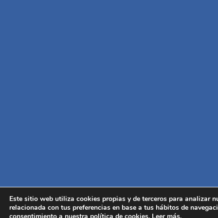
Este sitio web utiliza cookies propias y de terceros para analizar 
relacionada con tus preferencias en base a tus hábitos de navegaci
consentimiento a nuestra política de cookies.
Leer más
.