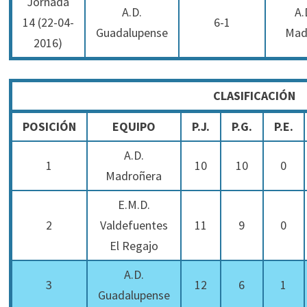
Jornada
A.D.
A.
14 (22-04-
6-1
Guadalupense
Mad
2016)
CLASIFICACIÓN
POSICIÓN
EQUIPO
P.J.
P.G.
P.E.
A.D.
1
10
10
0
Madroñera
E.M.D.
2
Valdefuentes
11
9
0
El Regajo
A.D.
3
12
6
1
Guadalupense