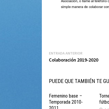
Navegación
Entrada
ENTRADA ANTERIOR
anterior:
Colaboración 2019-2020
de
entradas
PUEDE QUE TAMBIÉN TE G
Femenino base –
Torn
Temporada 2010-
fútbo
2011