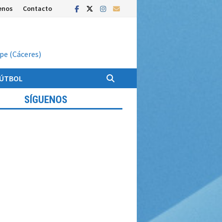
enos
Contacto
upe (Cáceres)
FÚTBOL
SÍGUENOS