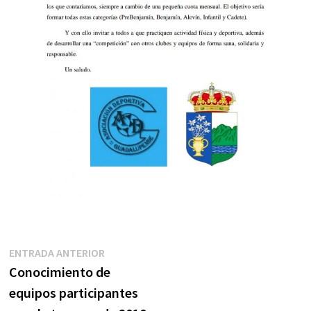
Navegación
Entrada
ENTRADA ANTERIOR
anterior:
Conocimiento de
de
equipos participantes
entradas