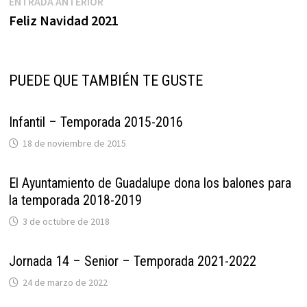
Navegación
Entrada
ENTRADA ANTERIOR
anterior:
Feliz Navidad 2021
de
entradas
PUEDE QUE TAMBIÉN TE GUSTE
Infantil – Temporada 2015-2016
18 de noviembre de 2015
El Ayuntamiento de Guadalupe dona los balones para
la temporada 2018-2019
3 de octubre de 2018
Jornada 14 – Senior – Temporada 2021-2022
24 de marzo de 2022