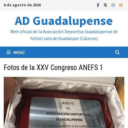
Saltar
8 de agosto de 2026
al
AD Guadalupense
contenido
Web oficial de la Asociación Deportiva Guadalupense de
fútbol sala de Guadalupe (Cáceres)
MENÚ
Fotos de la XXV Congreso ANEFS 1