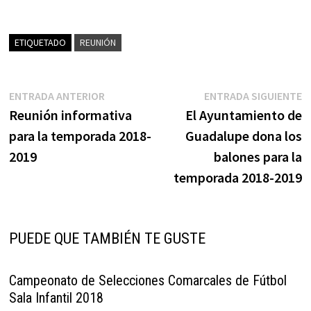
ETIQUETADO
REUNIÓN
Navegación
Entrada
E
ENTRADA ANTERIOR
ENTRADA SIGUIENTE
anterior:
s
Reunión informativa
El Ayuntamiento de
de
para la temporada 2018-
Guadalupe dona los
entradas
2019
balones para la
temporada 2018-2019
PUEDE QUE TAMBIÉN TE GUSTE
Campeonato de Selecciones Comarcales de Fútbol
Sala Infantil 2018