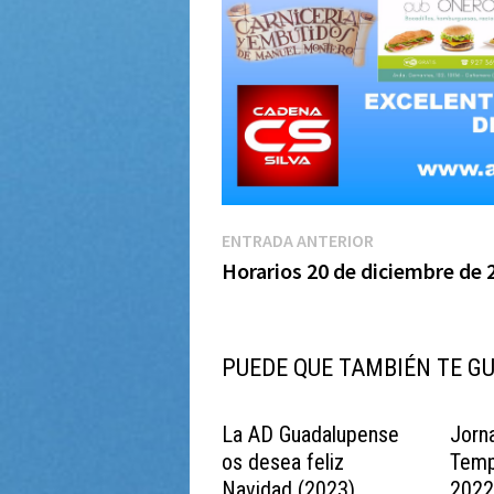
Navegación
Entrada
ENTRADA ANTERIOR
anterior:
Horarios 20 de diciembre de 
de
entradas
PUEDE QUE TAMBIÉN TE G
La AD Guadalupense
Jorn
os desea feliz
Temp
Navidad (2023)
202