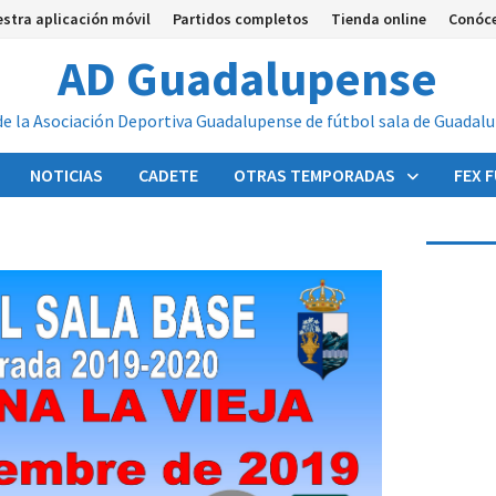
stra aplicación móvil
Partidos completos
Tienda online
Conóc
AD Guadalupense
de la Asociación Deportiva Guadalupense de fútbol sala de Guadal
NOTICIAS
CADETE
OTRAS TEMPORADAS
FEX 