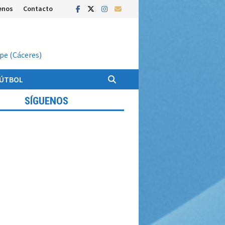
enos
Contacto
upe (Cáceres)
FÚTBOL
SÍGUENOS