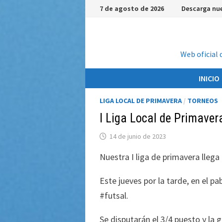
Saltar
7 de agosto de 2026
Descarga nue
al
contenido
Web oficial 
INICIO
LIGA LOCAL DE PRIMAVERA
/
TORNEOS
I Liga Local de Primaver
14 de junio de 2023
Nuestra I liga de primavera llega 
Este jueves por la tarde, en el p
#futsal.
Se disputarán el 3/4 puesto y l