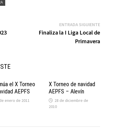
RA
Entrada
ENTRADA SIGUIENTE
siguiente:
023
Finaliza la I Liga Local de
Primavera
USTE
inúa el X Torneo
X Torneo de navidad
avidad AEPFS
AEPFS – Alevín
de enero de 2011
28 de diciembre de
2010