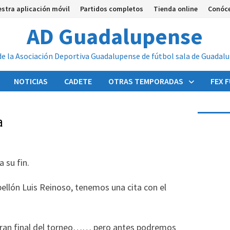
stra aplicación móvil
Partidos completos
Tienda online
Conóc
AD Guadalupense
de la Asociación Deportiva Guadalupense de fútbol sala de Guadal
NOTICIAS
CADETE
OTRAS TEMPORADAS
FEX 
a
a su fin.
abellón Luis Reinoso, tenemos una cita con el
a gran final del torneo…… pero antes podremos