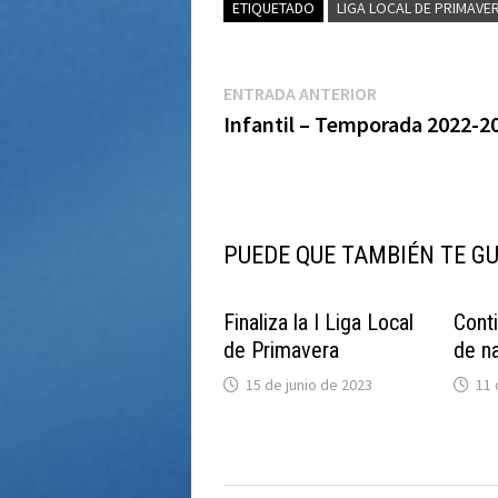
ETIQUETADO
LIGA LOCAL DE PRIMAVE
Navegación
Entrada
ENTRADA ANTERIOR
anterior:
Infantil – Temporada 2022-2
de
entradas
PUEDE QUE TAMBIÉN TE G
Finaliza la I Liga Local
Cont
de Primavera
de n
15 de junio de 2023
11 