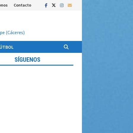
enos
Contacto
upe (Cáceres)
FÚTBOL
SÍGUENOS