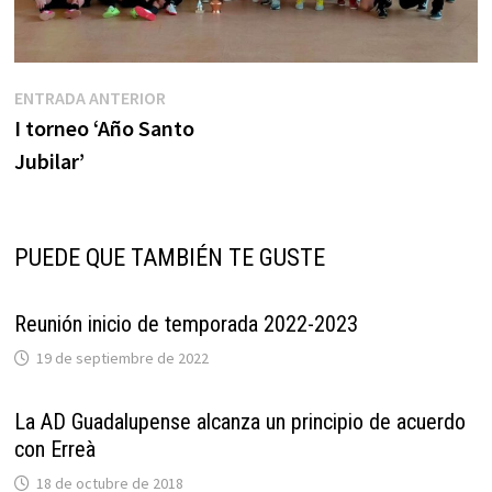
Navegación
Entrada
ENTRADA ANTERIOR
anterior:
I torneo ‘Año Santo
de
Jubilar’
entradas
PUEDE QUE TAMBIÉN TE GUSTE
Reunión inicio de temporada 2022-2023
19 de septiembre de 2022
La AD Guadalupense alcanza un principio de acuerdo
con Erreà
18 de octubre de 2018