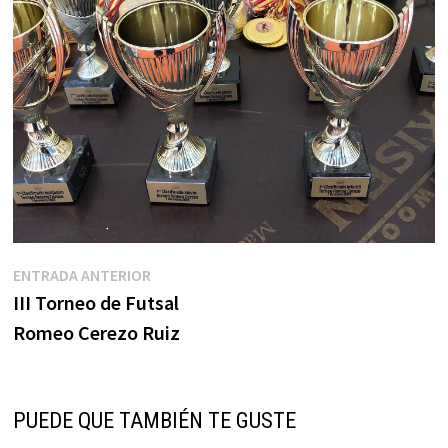
Navegación
Entrada
ENTRADA ANTERIOR
anterior:
III Torneo de Futsal
de
Romeo Cerezo Ruiz
entradas
PUEDE QUE TAMBIÉN TE GUSTE