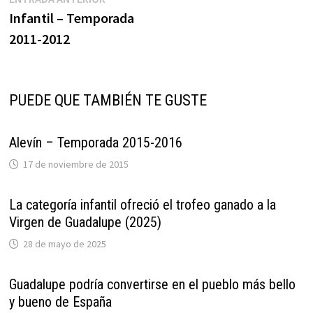
Navegación
anterior:
Infantil – Temporada
de
2011-2012
entradas
PUEDE QUE TAMBIÉN TE GUSTE
Alevín – Temporada 2015-2016
17 de noviembre de 2015
La categoría infantil ofreció el trofeo ganado a la
Virgen de Guadalupe (2025)
28 de mayo de 2025
Guadalupe podría convertirse en el pueblo más bello
y bueno de España