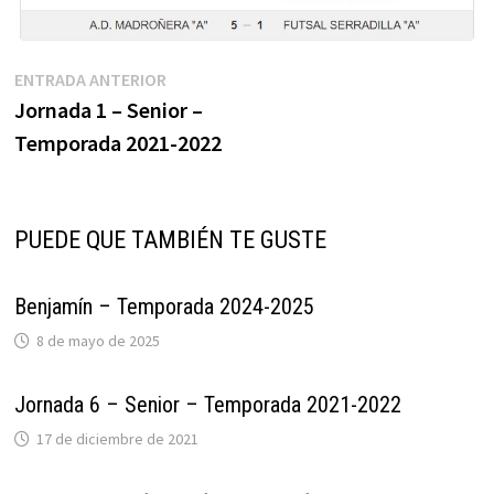
Navegación
Entrada
ENTRADA ANTERIOR
anterior:
Jornada 1 – Senior –
de
Temporada 2021-2022
entradas
PUEDE QUE TAMBIÉN TE GUSTE
Benjamín – Temporada 2024-2025
8 de mayo de 2025
Jornada 6 – Senior – Temporada 2021-2022
17 de diciembre de 2021