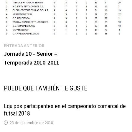
Navegación
Entrada
ENTRADA ANTERIOR
anterior:
Jornada 10 – Senior –
de
Temporada 2010-2011
entradas
PUEDE QUE TAMBIÉN TE GUSTE
Equipos participantes en el campeonato comarcal de
futsal 2018
23 de diciembre de 2018