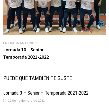
Navegación
Entrada
ENTRADA ANTERIOR
anterior:
Jornada 10 – Senior –
de
Temporada 2021-2022
entradas
PUEDE QUE TAMBIÉN TE GUSTE
Jornada 3 – Senior – Temporada 2021-2022
12 de noviembre de 2021