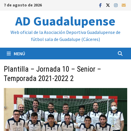
Saltar
7 de agosto de 2026
al
AD Guadalupense
contenido
Web oficial de la Asociación Deportiva Guadalupense de
fútbol sala de Guadalupe (Cáceres)
MENÚ
Plantilla – Jornada 10 – Senior –
Temporada 2021-2022 2