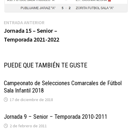
Navegación
Entrada
ENTRADA ANTERIOR
anterior:
Jornada 15 – Senior –
de
Temporada 2021-2022
entradas
PUEDE QUE TAMBIÉN TE GUSTE
Campeonato de Selecciones Comarcales de Fútbol
Sala Infantil 2018
17 de diciembre de 2018
Jornada 9 – Senior – Temporada 2010-2011
2 de febrero de 2011