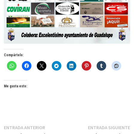
Compártelo:
Me gusta esto:
Navegación
Entrada
E
ENTRADA ANTERIOR
ENTRADA SIGUIENTE