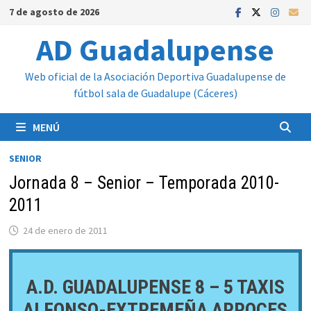
Saltar
7 de agosto de 2026
al
AD Guadalupense
contenido
Web oficial de la Asociación Deportiva Guadalupense de
fútbol sala de Guadalupe (Cáceres)
MENÚ
SENIOR
Jornada 8 – Senior – Temporada 2010-
2011
24 de enero de 2011
A.D. GUADALUPENSE 8 – 5 TAXIS
ALFONSO-EXTREMEÑA ARROCES