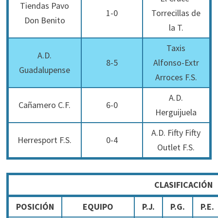
Tiendas Pavo
1-0
Torrecillas de
Don Benito
la T.
Taxis
A.D.
8-5
Alfonso-Extr
Guadalupense
Arroces F.S.
A.D.
Cañamero C.F.
6-0
Herguijuela
A.D. Fifty Fifty
Herresport F.S.
0-4
Outlet F.S.
CLASIFICACIÓN
POSICIÓN
EQUIPO
P.J.
P.G.
P.E.