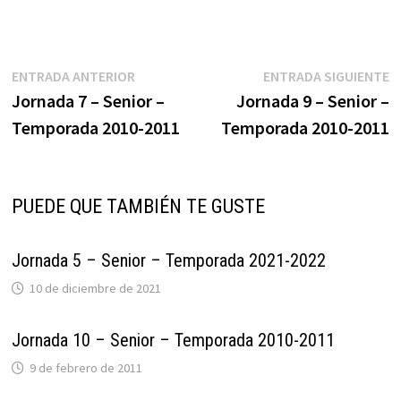
Navegación
Entrada
E
ENTRADA ANTERIOR
ENTRADA SIGUIENTE
anterior:
s
Jornada 7 – Senior –
Jornada 9 – Senior –
de
Temporada 2010-2011
Temporada 2010-2011
entradas
PUEDE QUE TAMBIÉN TE GUSTE
Jornada 5 – Senior – Temporada 2021-2022
10 de diciembre de 2021
Jornada 10 – Senior – Temporada 2010-2011
9 de febrero de 2011