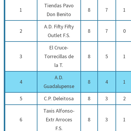
Tiendas Pavo
1
8
7
1
Don Benito
A.D. Fifty Fifty
2
8
7
0
Outlet F.S.
El Cruce-
3
Torrecillas de
8
5
1
la T.
A.D.
4
8
4
1
Guadalupense
5
C.P. Deleitosa
8
3
2
Taxis Alfonso-
6
Extr Arroces
8
3
1
F.S.