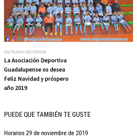
Navegación
Entrada
ENTRADA ANTERIOR
anterior:
La Asociación Deportiva
de
Guadalupense os desea
entradas
Feliz Navidad y próspero
año 2019
PUEDE QUE TAMBIÉN TE GUSTE
Horarios 29 de noviembre de 2019