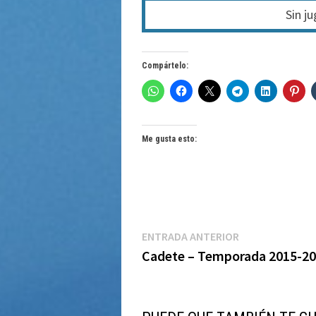
Sin j
Compártelo:
Me gusta esto:
Navegación
Entrada
ENTRADA ANTERIOR
anterior:
Cadete – Temporada 2015-2
de
entradas