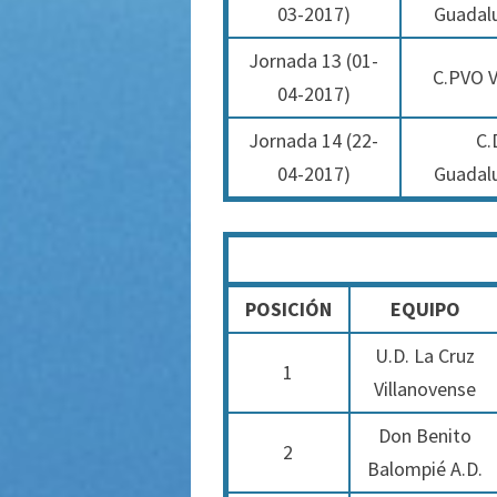
03-2017)
Guadal
Jornada 13 (01-
C.PVO V
04-2017)
Jornada 14 (22-
C.
04-2017)
Guadal
POSICIÓN
EQUIPO
U.D. La Cruz
1
Villanovense
Don Benito
2
Balompié A.D.