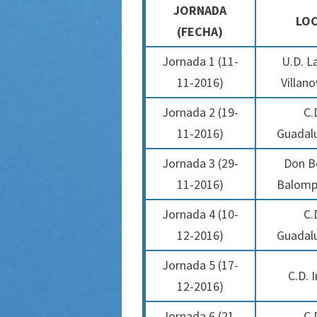
JORNADA
LO
(FECHA)
Jornada 1 (11-
U.D. L
11-2016)
Villan
Jornada 2 (19-
C.
11-2016)
Guadal
Jornada 3 (
29-
Don B
11-2016
)
Balompi
Jornada 4 (
10-
C.
12-2016
)
Guadal
Jornada 5 (
17-
C.D. I
12-2016
)
Jornada 6 (
21-
C.