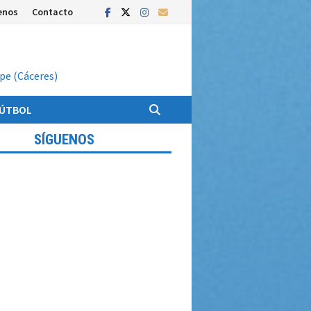
enos
Contacto
upe (Cáceres)
FÚTBOL
SÍGUENOS