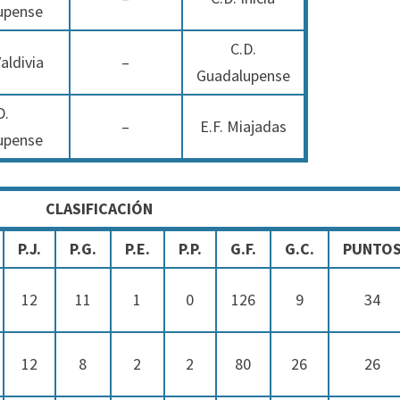
upense
C.D.
aldivia
–
Guadalupense
D.
–
E.F. Miajadas
upense
CLASIFICACIÓN
P.J.
P.G.
P.E.
P.P.
G.F.
G.C.
PUNTO
12
11
1
0
126
9
34
12
8
2
2
80
26
26