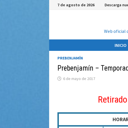
Saltar
7 de agosto de 2026
Descarga nue
al
contenido
Web oficial 
INICIO
PREBENJAMÍN
Prebenjamín – Tempora
6 de mayo de 2017
Retirado
HORAR