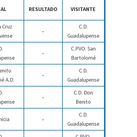
CAL
RESULTADO
VISITANTE
a Cruz
C.D.
–
ovense
Guadalupense
D.
C.PVO. San
–
upense
Bartolomé
enito
C.D.
–
é A.D.
Guadalupense
D.
C.D. Don
–
upense
Benito
C.D.
nicia
–
Guadalupense
D.
C.PVO.