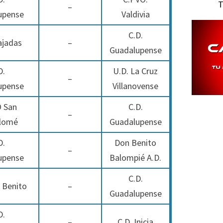
T
–
upense
Valdivia
C.D.
ajadas
–
Guadalupense
D.
U.D. La Cruz
–
upense
Villanovense
 San
C.D.
–
lomé
Guadalupense
D.
Don Benito
–
upense
Balompié A.D.
C.D.
 Benito
–
Guadalupense
D.
–
C.D. Inicia