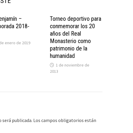
USTE
enjamín –
Torneo deportivo para
orada 2018-
conmemorar los 20
9
años del Real
Monasterio como
de enero de 2019
patrimonio de la
humanidad
1 de noviembre de
2013
o será publicada.
Los campos obligatorios están