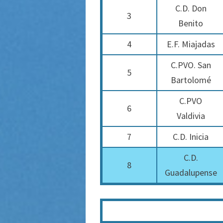
C.D. Don
3
Benito
4
E.F. Miajadas
C.PVO. San
5
Bartolomé
C.PVO
6
Valdivia
7
C.D. Inicia
C.D.
8
Guadalupense