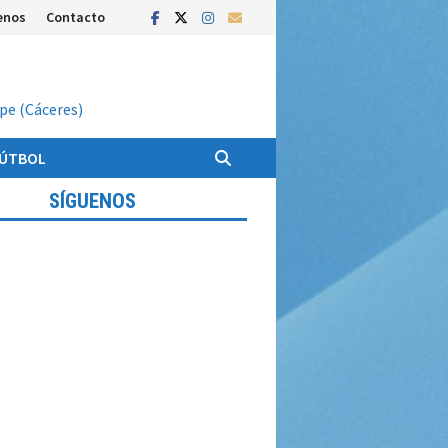
enos
Contacto
upe (Cáceres)
FÚTBOL
SÍGUENOS