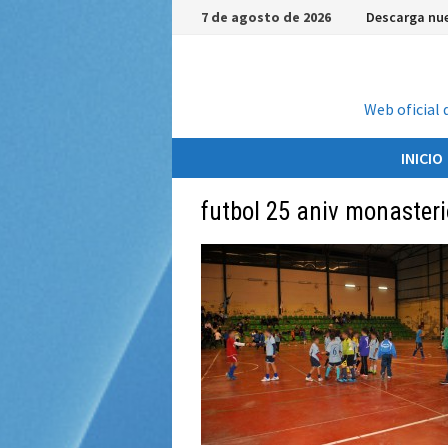
Saltar
7 de agosto de 2026
Descarga nue
al
contenido
Web oficial 
INICIO
futbol 25 aniv monaster