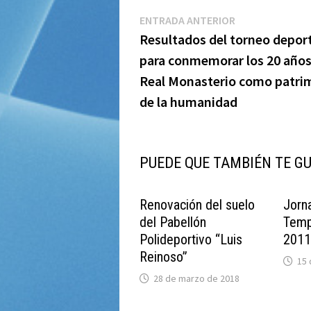
Navegación
Entrada
ENTRADA ANTERIOR
anterior:
Resultados del torneo depor
de
para conmemorar los 20 años
entradas
Real Monasterio como patri
de la humanidad
PUEDE QUE TAMBIÉN TE G
Renovación del suelo
Jorn
del Pabellón
Temp
Polideportivo “Luis
201
Reinoso”
15 
28 de marzo de 2018