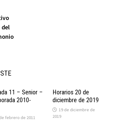
tivo
 del
monio
USTE
ada 11 – Senior –
Horarios 20 de
orada 2010-
diciembre de 2019
1
19 de diciembre de
2019
de febrero de 2011