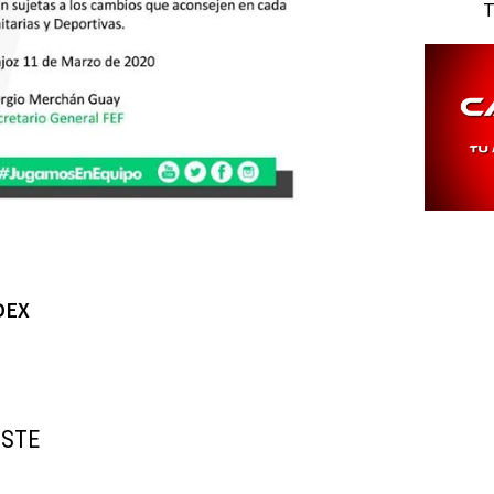
T
DEX
USTE