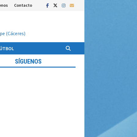
enos
Contacto
upe (Cáceres)
FÚTBOL
SÍGUENOS