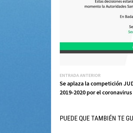
Navegación
Entrada
ENTRADA ANTERIOR
anterior:
Se aplaza la competición JU
de
2019-2020 por el coronavirus
entradas
PUEDE QUE TAMBIÉN TE G