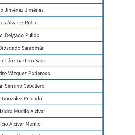
io Jiménez Jiménez
los Álvarez Rubio
el Delgado Pulido
 Diosdado Sanromán
oldán Cuartero Sanz
dro Vázquez Poderoso
n Serrano Caballero
 González Peinado
Isidro Murillo Alcívar
cio Alcívar Murillo