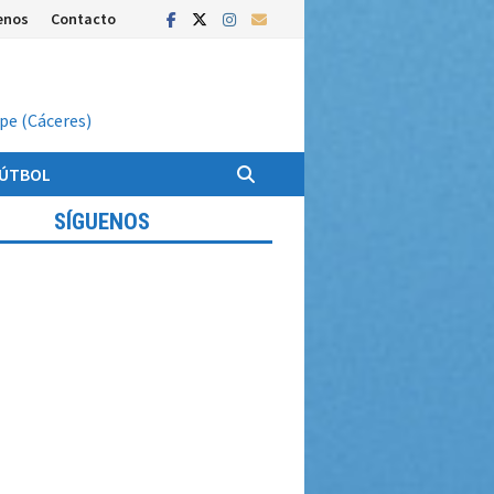
enos
Contacto
upe (Cáceres)
FÚTBOL
SÍGUENOS