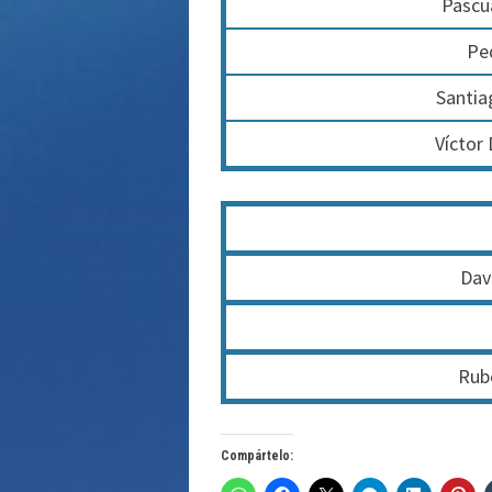
Pascu
Pe
Santia
Víctor 
Dav
Rub
Compártelo: