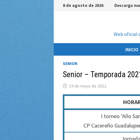
Saltar
8 de agosto de 2026
Descarga nue
al
contenido
Web oficial 
INICIO
SENIOR
Senior – Temporada 202
19 de mayo de 2022
HORAR
I torneo ‘Año Sa
CP Cacereño Guadalupense
Jornada