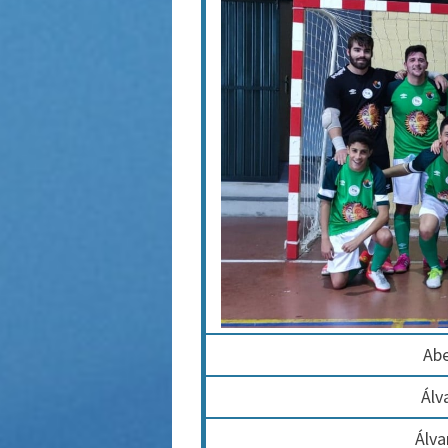
Abe
Álv
Álva