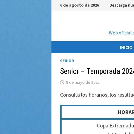
Saltar
6 de agosto de 2026
Descarga nue
al
contenido
Web oficial 
INICIO
SENIOR
Senior – Temporada 202
8 de mayo de 2025
Consulta los horarios, los resulta
HORAR
Copa Extremadur