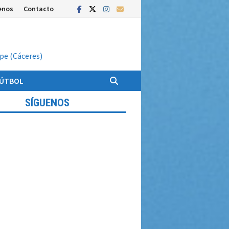
enos
Contacto
upe (Cáceres)
FÚTBOL
SÍGUENOS