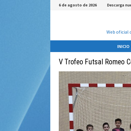
Saltar
6 de agosto de 2026
Descarga nue
al
contenido
Web oficial 
INICIO
V Trofeo Futsal Romeo C