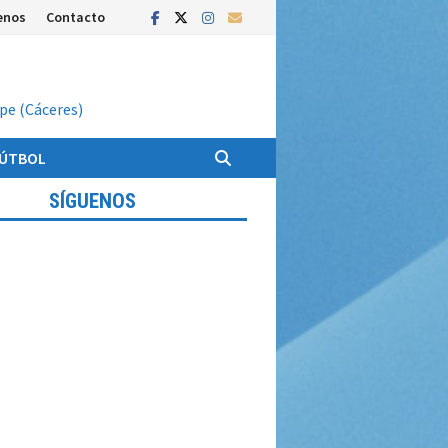
enos
Contacto
upe (Cáceres)
FÚTBOL
SÍGUENOS