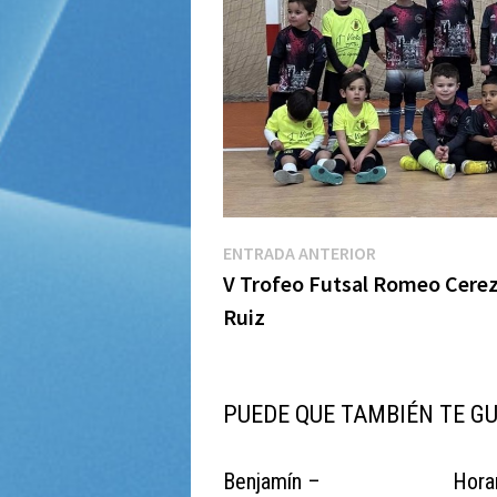
Navegación
Entrada
ENTRADA ANTERIOR
anterior:
V Trofeo Futsal Romeo Cere
de
Ruiz
entradas
PUEDE QUE TAMBIÉN TE G
Benjamín –
Hora