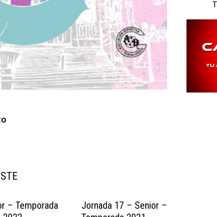
T
zo
USTE
or – Temporada
Jornada 17 – Senior –