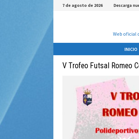
Saltar
7 de agosto de 2026
Descarga nue
al
contenido
Web oficial 
INICIO
V Trofeo Futsal Romeo C