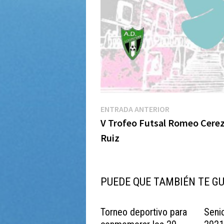
Navegación
Entrada
ENTRADA ANTERIOR
anterior:
V Trofeo Futsal Romeo Cere
de
Ruiz
entradas
PUEDE QUE TAMBIÉN TE G
Torneo deportivo para
Seni