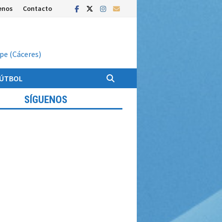
enos
Contacto
upe (Cáceres)
FÚTBOL
SÍGUENOS