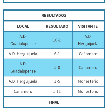
RESULTADOS
LOCAL
RESULTADO
VISITANTE
A.D.
A.D.
10-1
Guadalupense
Herguijuela
A.D. Herguijuela
6-1
Cañamero
A.D.
5-0
Cañamero
Guadalupense
A.D. Herguijuela
1-5
Monesterio
Cañamero
1-11
Monesterio
FINAL