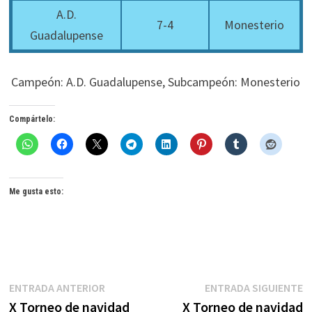
A.D.
7-4
Monesterio
Guadalupense
Campeón: A.D. Guadalupense, Subcampeón: Monesterio
Compártelo:
Me gusta esto:
Navegación
Entrada
E
ENTRADA ANTERIOR
ENTRADA SIGUIENTE
anterior:
s
X Torneo de navidad
X Torneo de navidad