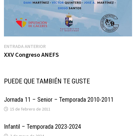
Navegación
Entrada
ENTRADA ANTERIOR
anterior:
XXV Congreso ANEFS
de
entradas
PUEDE QUE TAMBIÉN TE GUSTE
Jornada 11 – Senior – Temporada 2010-2011
15 de febrero de 2011
Infantil – Temporada 2023-2024
2 de mayo de 2024