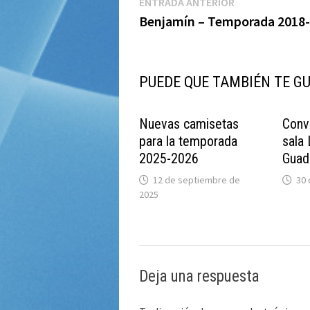
Navegación
Entrada
ENTRADA ANTERIOR
anterior:
Benjamín – Temporada 2018
de
entradas
PUEDE QUE TAMBIÉN TE G
Nuevas camisetas
Conv
para la temporada
sala
2025-2026
Guad
12 de septiembre de
30
2025
Deja una respuesta