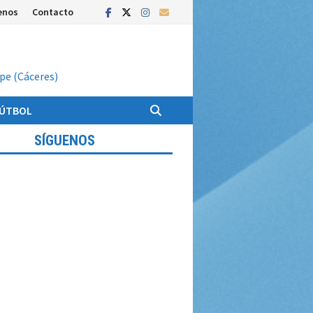
enos
Contacto
upe (Cáceres)
FÚTBOL
SÍGUENOS