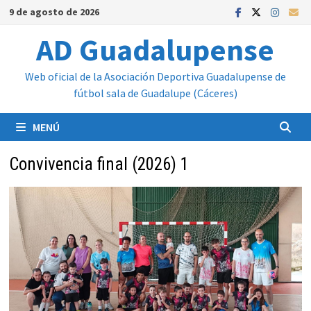
Saltar
9 de agosto de 2026
al
AD Guadalupense
contenido
Web oficial de la Asociación Deportiva Guadalupense de
fútbol sala de Guadalupe (Cáceres)
MENÚ
Convivencia final (2026) 1