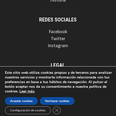
REDES SOCIALES
Facebook
Twitter
Instagram
LEGAL
Este sitio web utiliza cookies propias y de terceros para analizar
Aviso legal
nuestros servicios y mostrarte información relacionada con tus
preferencias en base a tus hábitos de navegación. Al pulsar el
Política de privacidad
botón aceptar nos da su consentimiento a nuestra política de
Política de cookies
cookies.
Leer más
.
Aceptar cookies
Rechazar cookies
CERRAR EL BANNER DE COOKIES
Configuración de cookies
Copyright © 2026 AD Guadalupense.