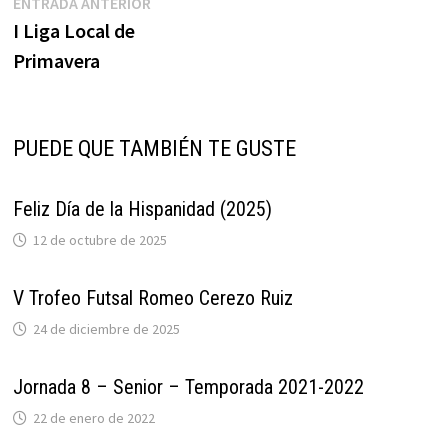
Navegación
Entrada
ENTRADA ANTERIOR
anterior:
I Liga Local de
de
Primavera
entradas
PUEDE QUE TAMBIÉN TE GUSTE
Feliz Día de la Hispanidad (2025)
12 de octubre de 2025
V Trofeo Futsal Romeo Cerezo Ruiz
24 de diciembre de 2025
Jornada 8 – Senior – Temporada 2021-2022
22 de enero de 2022