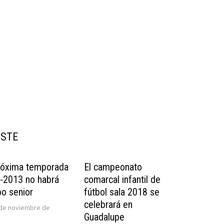
USTE
róxima temporada
El campeonato
-2013 no habrá
comarcal infantil de
po senior
fútbol sala 2018 se
celebrará en
 de noviembre de
Guadalupe