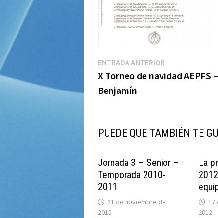
Navegación
Entrada
ENTRADA ANTERIOR
anterior:
X Torneo de navidad AEPFS –
de
Benjamín
entradas
PUEDE QUE TAMBIÉN TE G
Jornada 3 – Senior –
La p
Temporada 2010-
2012
2011
equi
21 de noviembre de
17
2010
2012