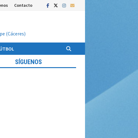
enos
Contacto
upe (Cáceres)
FÚTBOL
SÍGUENOS